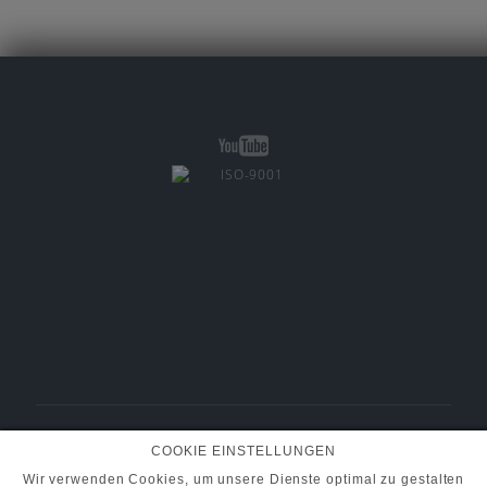
BMT Fluid Control Solutions GmbH
COOKIE EINSTELLUNGEN
+49 (0) 6101 95400-30
Tel.:
info@pumpen-ventile.de
E-Mail:
Wir verwenden Cookies, um unsere Dienste optimal zu gestalten