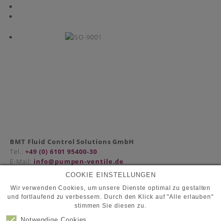
BMT Fluid Control Solutions GmbH
Tel.:
+49 (0) 6101 95400-30
E-Mail:
info@pumpen-ventile.de
COOKIE EINSTELLUNGEN
Wir verwenden Cookies, um unsere Dienste optimal zu gestalten
und fortlaufend zu verbessern. Durch den Klick auf "Alle erlauben"
Partner
stimmen Sie diesen zu.
Datenschutz
Kontakt
Notwendige Cookies