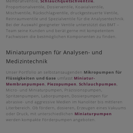
Membranventile,
Schlauchquetschventile
,
Proportionalventile, Dosierventile, Koaxialventile,
Mischventile, Rückschlagventile, druckgesteuerte Ventile,
Reinraumventile und Spezialventile für die Analysentechnik.
Bei der Auswahl geeigneter Ventile unterstützt das BMT –
Team seine Kunden und berät gerne mit kompetentem
Fachwissen die bestmöglichen Komponenten zu finden.
Miniaturpumpen für Analysen- und
Medizintechnik
Unser Portfolio an selbstansaugenden
Mikropumpen für
Flüssigkeiten und Gase
umfasst
Miniatur-
Membranpumpen
,
Piezopumpen
,
Schlauchpumpen
,
Micro- und Miniaturpumpen, Präzisionspumpen,
Spritzenpumpen, Laborpumpen, Dosierpumpen für
abrasive- und aggressive Medien im Nanoliter bis mittleren
Literbereich. Ob fördern, dosieren, Erzeugen eines Vakuums
oder Druck, mit unterschiedlichen
Miniaturpumpen
werden kompakte Förderpumpen angeboten.