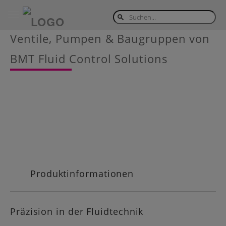
Toggle
navigation
Skip
Ventile, Pumpen & Baugruppen von
to
main
BMT Fluid Control Solutions
content
Produktinformationen
Präzision in der Fluidtechnik